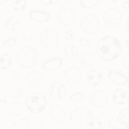
栏目导航
关于leisu体育
我们的优势
我们的团队
新闻资讯
联系我们