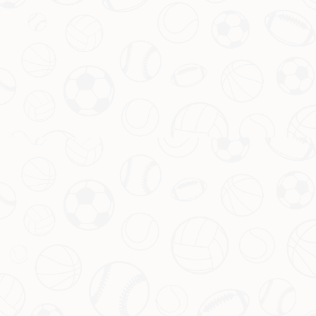
今夏大清洗！曼联计划一次性
送走10名边缘球员，阿莫林力
保4人留队
2026-08-06
关注我们
Instagram
Twitter
Facebook