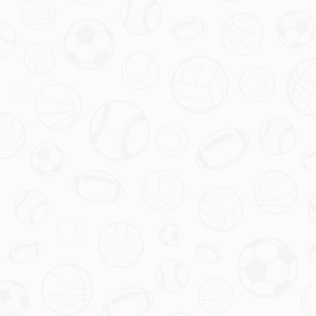
订阅
订阅
雷速体育APP下载-足球篮球比分与数据实时更新 Leisu SPorts
All
Rights by
leisu体育