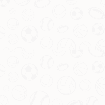
参考链接：
麻将游戏-PG麻将胡子在线试玩 Mahjong Gaming
分享至：
相关新闻
新华社：赵心童世锦赛夺冠，书写中
国斯诺克新篇章
前言：一颗新星照亮中国斯诺克的未来 在全球斯诺克舞
台上，中国选手的身影近年来愈发耀眼。而当赵心童在
2021年英国锦标赛中夺冠，并随后在2022年成为首位获
得世锦赛冠军的中国球员时，整个体育界为之沸腾。他
的成功不仅仅是个人荣誉，更是中国斯诺克运动历史的
一次里程碑式突破。新华社对此给予高度评价，认为赵