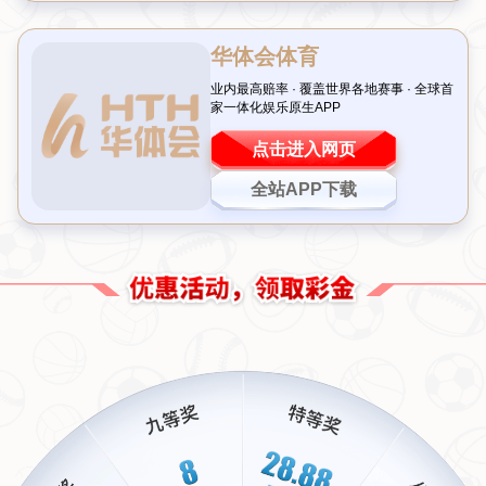
跨越边界：足球比语言更有力量
对于许多人来说，或许这些团队只是代表着各自国家在一项全球盛
事中的参与。但在美国对阵伊朗时，这却是压力最大的一次交锋。
长期以来，两国因意识形态不同存在矛盾。然而，正如无数实例证
明那样，
"世界第一运动"——足球总能超越语言障碍，用纯粹行动去
表达和平与合作精神
。
比赛前，当双方队员站在赛前仪式上自愿互赠鲜花并合影，人们看
到的不再是政治符号，而是真实的人性交流。这一刻，没有对抗，
有的是通过国际化元素传递出的尊重，以及诉求和平共存里最深层
次的一部分价值观。
绿茵之战：竞技也是理解彼此的平台